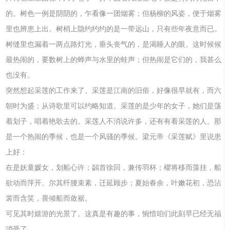
的。树色一例是阴阴的，乍看像一团烟雾；但杨柳的风姿，便于烟雾
里也辨患上出。树梢上隐约约约的是一带远山，只有些年夜意而已。
树缝里也漏着一两点路灯光，垂头丧气的，是渴睡人的眼。这时候候
最热闹的，要数树上的蝉声与水里的蛙声；但热闹是它们的，我甚么
也没有。
突然想起采莲的工作来了。采莲是江南的旧俗，好像很早就有，而六
朝时为盛；从诗歌里可以约略知道。采莲的是少年的女子，她们是荡
着划子，唱着艳歌去的。采莲人不消说许多，还有有看采莲的人。那
是一个热闹的季候，也是一个风骚的季候。梁元帝《采莲赋》里说患
上好：
在是妖童媛女，划船心许；鷁首徐回，兼传羽杯；欋将移而藻挂，船
欲动而萍开。尔其纤腰束素，迁延顾步；夏始春余，叶嫩花初，恐沾
裳而含笑，畏倾船而敛裾。
可见其时嬉游的光景了。这真是有趣的事，惋惜咱们此刻早已经无福
消受了。