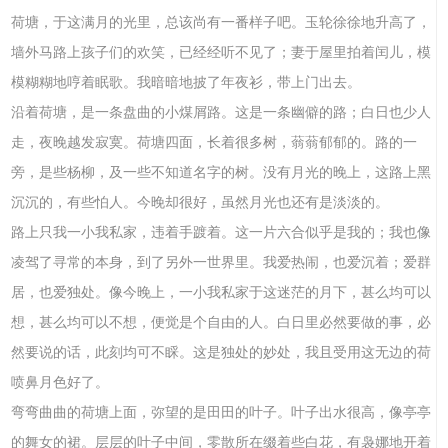
荷塘，于这满月的光里，总该尚有一番样子吧。玉轮徐徐地升高了，
墙外马路上孩子们的欢笑，已经经听不见了；妻于屋里拍着闰儿，模
模糊糊地哼着眠歌。我暗暗地披了年夜衫，带上门出去。
沿着荷塘，是一条盘曲的小煤屑路。这是一条幽僻的路；白日也少人
走，夜晚越发寂寞。荷塘四面，长着很多树，蓊蓊郁郁的。路的一
旁，是些杨柳，及一些不知道名字的树。没有月光的晚上，这路上黑
沉沉的，有些怕人。今晚却很好，虽然月光也还有是淡淡的。
路上只我一小我私家，违着手踱着。这一片六合似乎是我的；我也像
凌驾了寻常的本身，到了另外一世界里。我爱热闹，也爱沉着；爱群
居，也爱独处。像今晚上，一小我私家于这迷茫的月下，甚么均可以
想，甚么均可以不想，便觉是个自由的人。白日里必然要做的事，必
然要说的话，此刻均可不睬。这是独处的妙处，我且受用这无边的荷
喷鼻月色好了。
弯弯曲曲的荷塘上面，弥望的是田田的叶子。叶子出水很高，像亭亭
的舞女的裙。层层的叶子中间，零散所在缀着些白花，有袅娜地开着