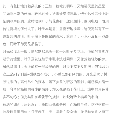
的，有羞怯地打着朵儿的；正如一粒粒的明珠，又如碧天里的星星，
又如刚出浴的佳丽。轻风过处，送来缕缕清喷鼻，恍如远处高楼上渺
茫的歌声似的。这时候候叶子与花也有一丝的颤抖，像闪电般，顷刻
传过荷塘的何处去了。叶子本是肩并肩密密地挨着，这便宛然有了一
道凝碧的波痕。叶子底下是眽眽的流水，遮住了，不克不及见一些颜
色；而叶子却更见品格了。
月光如流水一般，悄然默默地泻于这一片叶子及花上。薄薄的青雾浮
起于荷塘里。叶子及花恍如于牛乳中洗过同样；又像笼着轻纱的梦。
虽然是满月，天上却有一层淡淡的云，以是不克不及朗照；但我以为
这正是到了利益–酣眠固不成少，小睡也别有风韵的。月光是隔了树
照过来的，高处丛生的灌木，落下参差的班驳的黑影，峭楞楞如鬼一
般；弯弯的杨柳的稀少的倩影，却又像是画于荷叶上。塘中的月色其
实不匀称；但光与影有着及谐的旋律，如梵婀玲上奏着的名曲。
荷塘的四面，远远近近，高凹凸低都是树，而杨柳至多。这些树将一
片荷塘重重围住；只于巷子一旁，漏着几段空地，像是特为月光留下