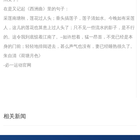
在是又记起《西洲曲》里的句子：
采莲南塘秋，莲花过人头；垂头搞莲子，莲子清如水。今晚如有采莲
人，这儿的莲花也算患上过人头了；只不见一些流水的影子，是不行
的。这令我到底惦着江南了。–如许想着，猛一昂首，不觉已经是本
身的门前；轻轻地排闼进去，甚么声气也没有，妻已经睡熟很久了。
朱自清《荷塘月色》
-必一运动官网
相关新闻