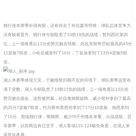
独行侠本赛季补强有限，还有掉去了布伦森等悍将，球队总体竞争力
没有较着晋升。独行侠今朝取患了23胜19负的战绩，暂列西区第四
位，上一场角逐以12分劣势完败在快船，此役东契奇空砍最高的43分
11篮板7助攻，小哈达威拿到了16分，丁翁迪拿到了13分4篮板5助
攻。
湖人本赛季体现欠安，于戴维斯归期不定的环境下，球队赛季远景布
满了变数。湖人今朝取患了19胜22负的战绩，上一场角逐以13分劣
势完败在掘金，连胜被闭幕，此役詹姆斯缺阵，威少替补拿到了最高
的25分7篮板7助攻，托马斯布莱恩特拿到了17分10篮板，纳恩拿到
了15分。面临独行侠，詹姆斯，威少均于伤痛名单重，出战成疑。且
本赛季，以前两边有过交手，湖人客场115-124输失角逐，在湖人来
讲是年夜辱。