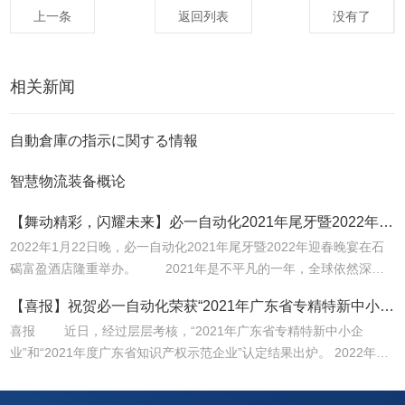
上一条
返回列表
没有了
相关新闻
自動倉庫の指示に関する情報
智慧物流装备概论
【舞动精彩，闪耀未来】必一自动化2021年尾牙暨2022年迎春晚宴圆满落幕！
2022年1月22日晚，必一自动化2021年尾牙暨2022年迎春晚宴在石
碣富盈酒店隆重举办。 2021年是不平凡的一年，全球依然深受
疫情困扰，面对疫情带来的各种困难，全体同仁始终坚持为客户创造
【喜报】祝贺必一自动化荣获“2021年广东省专精特新中小企业”和“2021年度广东省知识产权示范企业”称号
价值的初心，凝心聚力，攻坚克难，再创佳绩。 &nbs...
喜报 近日，经过层层考核，“2021年广东省专精特新中小企
业”和“2021年度广东省知识产权示范企业”认定结果出炉。 2022年1
月6日，广东省工业和信息化厅公布了“2021年广东...