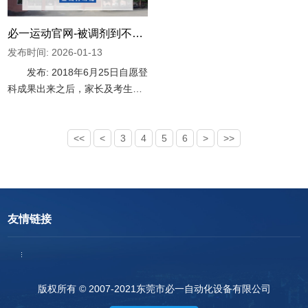
后，最先一场园地排戏。像于话
着满满的爱心，为孩子们奉上专
剧舞台上，演员们都十分投
心预备的礼品：精致的图书、
必一运动官网-被调剂到不喜欢的专业怎么办?要不要复读?
发布时间: 2026-01-13
发布: 2018年6月25日自愿登
科成果出来之后，家长及考生都
沉浸于考入抱负学府的喜悦傍
边，但也有部门考生为专业犯了
愁。孩子被调剂到了不喜欢的专
<<
<
3
4
5
6
>
>>
业怎么办？要不要复读呢？关在
这个问题，家长们会商强烈热闹
友情链接
版权所有 © 2007-2021东莞市必一自动化设备有限公司