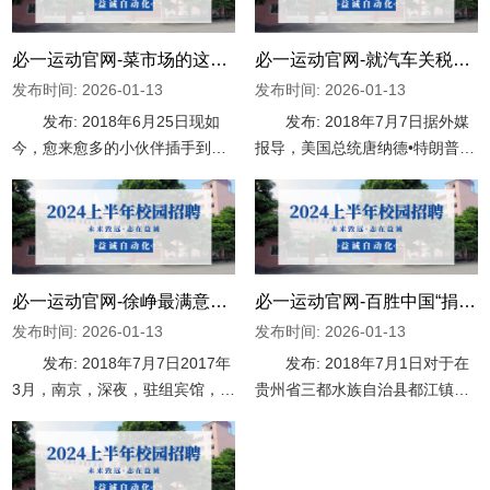
必一运动官网-菜市场的这4种猪肉，再便宜也不能买
必一运动官网-就汽车关税问题 特朗普矛头再指世界贸易组织
发布时间: 2026-01-13
发布时间: 2026-01-13
发布: 2018年6月25日现如
发布: 2018年7月7日据外媒
今，愈来愈多的小伙伴插手到无
报导，美国总统唐纳德•特朗普
肉不欢的步队中来，可见肉是何
（Donald Trump）在7月2号正告
等勾人胃口。今天发哥要说的，
世界商业构造（WTO），称假如
是最多见的猪肉，菜场的猪肉八
美国患上不到妥帖看待，“咱们将
门五花，怎么遴选才最佳呢？值
采纳步履”。此前几小时，欧盟暗
患上留意的是，下面这4种猪肉
示，美国
必一运动官网-徐峥最满意的影片,《药神》火爆背后的主创故事
必一运动官网-百胜中国“捐一元”开启第十一年爱心之旅
发布时间: 2026-01-13
发布时间: 2026-01-13
发布: 2018年7月7日2017年
发布: 2018年7月1日对于在
3月，南京，深夜，驻组宾馆，
贵州省三都水族自治县都江镇甲
《我不是药神》的重要演员，徐
找村甲找小学的师生而言，7月
峥、周一围、王传君、谭卓、章
24日是个夸姣的日子。黉舍里来
宇、杨新鸣、李乃文围读脚本之
了很多及善的叔叔姨妈，他们带